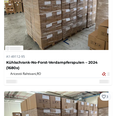
A1-49112-95
Kühlschrank-No-Forst-Verdampferspulen – 2024
(1680x)
Aricestii Rahtivani,
RO
3