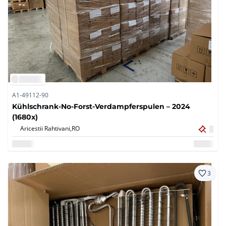
A1-49112-90
Kühlschrank-No-Forst-Verdampferspulen – 2024
(1680x)
Aricestii Rahtivani,
RO
3