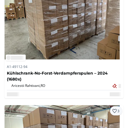
A1-49112-94
Kühlschrank-No-Forst-Verdampferspulen – 2024
(1680x)
Aricestii Rahtivani,
RO
3