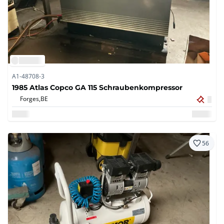
A1-48708-3
1985 Atlas Copco GA 115 Schraubenkompressor
Forges,
BE
56