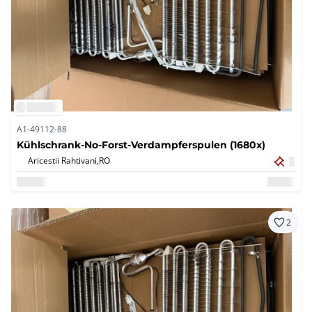
A1-49112-88
Kühlschrank-No-Forst-Verdampferspulen (1680x)
Aricestii Rahtivani,
RO
2