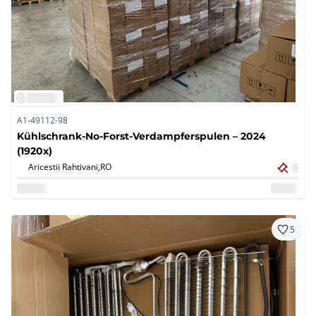
A1-49112-98
Kühlschrank-No-Forst-Verdampferspulen – 2024
(1920x)
Aricestii Rahtivani,
RO
5