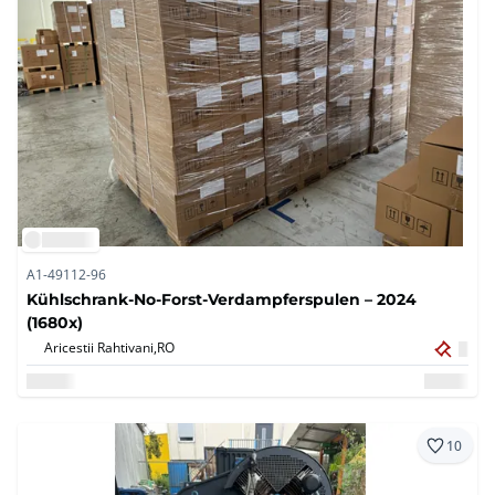
A1-49112-96
Kühlschrank-No-Forst-Verdampferspulen – 2024
(1680x)
Aricestii Rahtivani,
RO
10