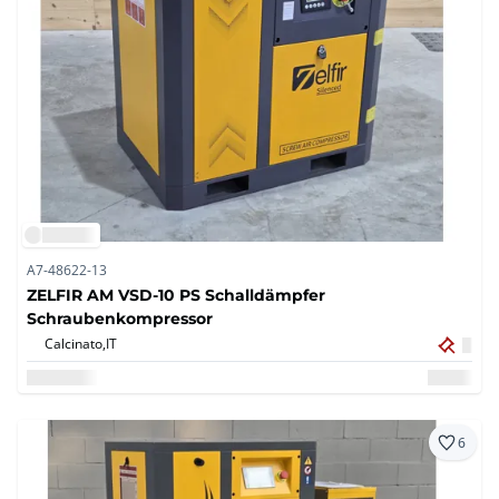
A7-48622-13
ZELFIR AM VSD-10 PS Schalldämpfer
Schraubenkompressor
Calcinato,
IT
6