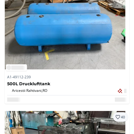
A1-49112-239
500L Drucklufttank
Aricestii Rahtivani,
RO
40