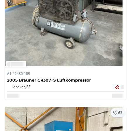
A1-46485-109
2005 Brauner CR307+S Luftkompressor
Lanaken,
BE
63