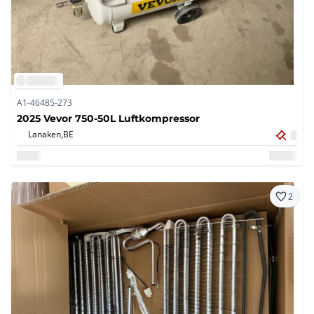
A1-46485-273
2025 Vevor 750-50L Luftkompressor
Lanaken,
BE
2