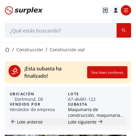
Página de inicio
Barra de búsqueda
Página de inicio
Construcción
Construcción vial
¡Esta subasta ha
Vea lotes similares
finalizado!
UBICACIÓN
LOTE
Dortmund, DE
A7-46481-122
VENDIDO POR
SUBASTA
Vendedor de empresa
Maquinaria de
construcción, maquinaria
pequeña y manual /
Lote anterior
Lote siguiente
contenedores / remolques
de construcción (HKL)