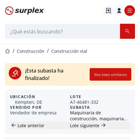
Página de inicio
Barra de búsqueda
Página de inicio
Construcción
Construcción vial
¡Esta subasta ha
Vea lotes similares
finalizado!
UBICACIÓN
LOTE
Kempten, DE
A7-46481-332
VENDIDO POR
SUBASTA
Vendedor de empresa
Maquinaria de
construcción, maquinaria
pequeña y manual /
Lote anterior
Lote siguiente
contenedores / remolques
de construcción (HKL)