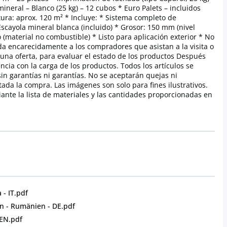
ineral – Blanco (25 kg) – 12 cubos * Euro Palets – incluidos
a: aprox. 120 m² * Incluye: * Sistema completo de
Escayola mineral blanca (incluido) * Grosor: 150 mm (nivel
 (material no combustible) * Listo para aplicación exterior * No
da encarecidamente a los compradores que asistan a la visita o
una oferta, para evaluar el estado de los productos Después
cia con la carga de los productos. Todos los artículos se
sin garantías ni garantías. No se aceptarán quejas ni
da la compra. Las imágenes son solo para fines ilustrativos.
iante la lista de materiales y las cantidades proporcionadas en
 - IT.pdf
n - Rumänien - DE.pdf
 EN.pdf