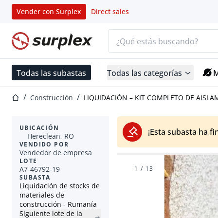
Vender con Surplex
Direct sales
Barra de búsqueda
Página de inicio
Todas las subastas
Todas las categorías
M
Página de inicio
Construcción
Material de construcción
LIQUIDACIÓN – KIT COMPLETO DE AISLA
UBICACIÓN
¡Esta subasta ha fi
Hereclean, RO
VENDIDO POR
Vendedor de empresa
LOTE
A7-46792-19
1
/
13
SUBASTA
Liquidación de stocks de
materiales de
construcción - Rumanía
Siguiente lote de la