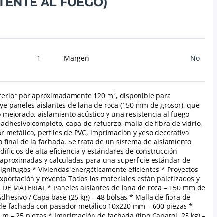
TENTE AL FUEGO)
1
Margen
No
xterior por aproximadamente 120 m², disponible para
uye paneles aislantes de lana de roca (150 mm de grosor), que
 mejorado, aislamiento acústico y una resistencia al fuego
 adhesivo completo, capa de refuerzo, malla de fibra de vidrio,
 metálico, perfiles de PVC, imprimación y yeso decorativo
 final de la fachada. Se trata de un sistema de aislamiento
ificios de alta eficiencia y estándares de construcción
aproximadas y calculadas para una superficie estándar de
s ignífugos * Viviendas energéticamente eficientes * Proyectos
Exportación y reventa Todos los materiales están paletizados y
TA DE MATERIAL * Paneles aislantes de lana de roca – 150 mm de
 Adhesivo / Capa base (25 kg) – 48 bolsas * Malla de fibra de
s de fachada con pasador metálico 10x220 mm – 600 piezas *
5 m – 25 piezas * Imprimación de fachada (tipo Caparol, 25 kg) –