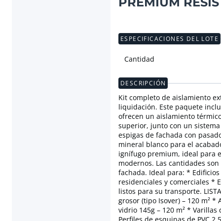
PREMIUM RESIS
ESPECIFICACIONES DEL LOTE
Cantidad
DESCRIPCIÓN
Kit completo de aislamiento e
liquidación. Este paquete incl
ofrecen un aislamiento térmico
superior, junto con un sistema
espigas de fachada con pasador
mineral blanco para el acabado
ignífugo premium, ideal para ed
modernos. Las cantidades son 
fachada. Ideal para: * Edificio
residenciales y comerciales * 
listos para su transporte. LIS
grosor (tipo Isover) – 120 m² *
vidrio 145g – 120 m² * Varilla
Perfiles de esquinas de PVC 2,