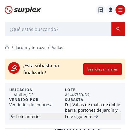
Página de inicio
Barra de búsqueda
Página de inicio
Jardín y terraza
Vallas
¡Esta subasta ha
Vea lotes similares
finalizado!
UBICACIÓN
LOTE
Vlotho, DE
A1-46759-56
VENDIDO POR
SUBASTA
Vendedor de empresa
D | Vallas de malla de doble
barra, portones de jardín y
biombos de privacidad - sin
Lote anterior
Lote siguiente
precio de reserva