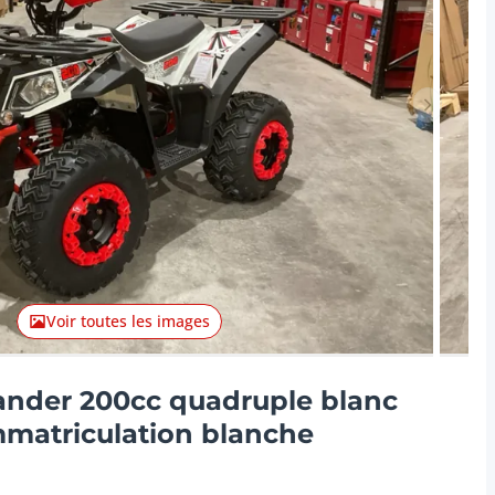
Lot suiva
Voir toutes les images
der 200cc quadruple blanc
mmatriculation blanche