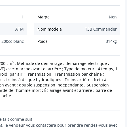
1
Marge
Non
ATM
Nom modèle
T3B Commander
200cc blanc
Poids
314
kg
 200 cm³ ; Méthode de démarrage : démarrage électrique ;
T) avec marche avant et arrière ; Type de moteur : 4 temps, 1
froidi par air ; Transmission : Transmission par chaîne ;
t : freins à disque hydrauliques ; Freins arrière : frein à
on avant : double suspension indépendante ; Suspension
rde de l’homme mort ; Éclairage avant et arrière ; barre de
 boîte
e fait comme suit :
nt, le vendeur vous contactera pour prendre rendez-vous avec