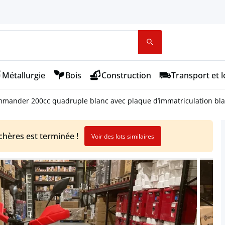
Métallurgie
Bois
Construction
Transport et l
mander 200cc quadruple blanc avec plaque d’immatriculation bl
chères est terminée !
Voir des lots similaires