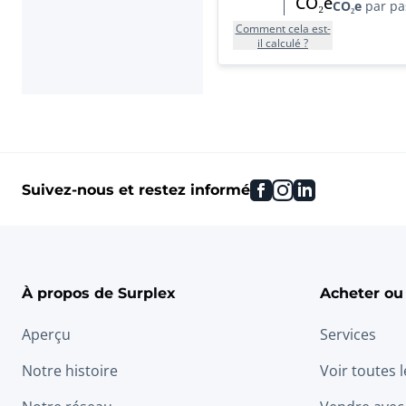
CO₂e
CO₂e
par pa
Comment cela est-
il calculé ?
facebook
instagram
linkedin
Suivez-nous et restez informé
À propos de Surplex
Acheter ou
Aperçu
Services
Notre histoire
Voir toutes 