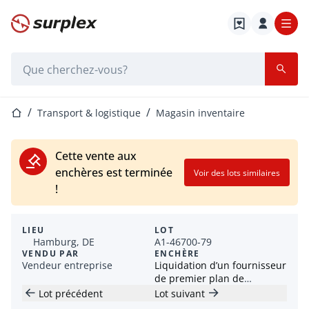
Page d'accueil
Barre de recherche
Page d'accueil
Transport & logistique
Magasin inventaire
Cette vente aux
enchères est terminée
Voir des lots similaires
!
LIEU
LOT
Hamburg, DE
A1-46700-79
VENDU PAR
ENCHÈRE
Vendeur entreprise
Liquidation d’un fournisseur
de premier plan de
solutions solaires complètes
Lot précédent
Lot suivant