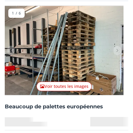
1
/
6
Lot précédent
Lot suiv
Voir toutes les images
Beaucoup de palettes européennes