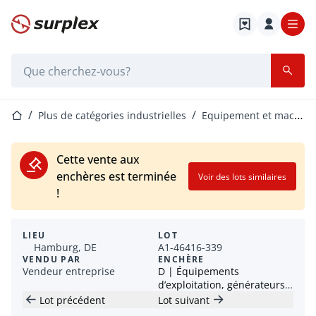
Page d'accueil
Barre de recherche
Page d'accueil
Plus de catégories industrielles
Equipement et machines de processus
Cette vente aux
enchères est terminée
Voir des lots similaires
!
LIEU
LOT
Hamburg, DE
A1-46416-339
VENDU PAR
ENCHÈRE
Vendeur entreprise
D | Équipements
d’exploitation, générateurs,
machines-outils et plus
Lot précédent
Lot suivant
encore