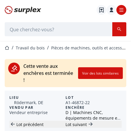
Page d'accueil
Barre de recherche
Page d'accueil
Travail du bois
Pièces de machines, outils et accessoires
Cette vente aux
enchères est terminée
Voir des lots similaires
!
LIEU
LOT
Rödermark, DE
A1-46872-22
VENDU PAR
ENCHÈRE
Vendeur entreprise
D | Machines CNC,
équipements de mesure et
équipements d’atelier
Lot précédent
Lot suivant