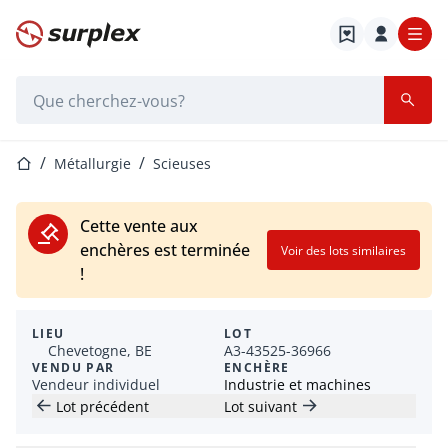
Page d'accueil
Barre de recherche
Page d'accueil
Métallurgie
Scieuses
Cette vente aux
enchères est terminée
Voir des lots similaires
!
LIEU
LOT
Chevetogne, BE
A3-43525-36966
VENDU PAR
ENCHÈRE
Vendeur individuel
Industrie et machines
Lot précédent
Lot suivant