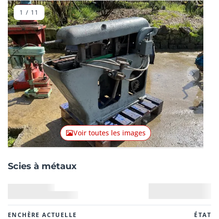
1
/
11
Lot précédent
Lot suiv
Voir toutes les images
Scies à métaux
ENCHÈRE ACTUELLE
ÉTAT