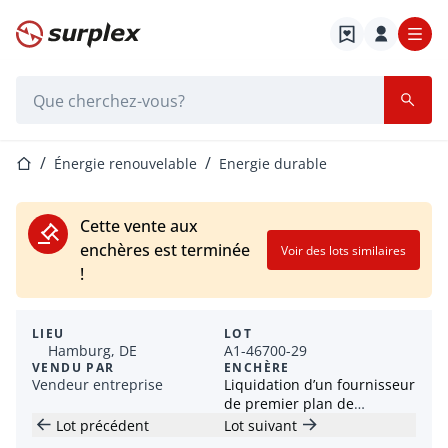
Page d'accueil
Barre de recherche
Page d'accueil
Énergie renouvelable
Energie durable
Cette vente aux
enchères est terminée
Voir des lots similaires
!
LIEU
LOT
Hamburg, DE
A1-46700-29
VENDU PAR
ENCHÈRE
Vendeur entreprise
Liquidation d’un fournisseur
de premier plan de
solutions solaires complètes
Lot précédent
Lot suivant