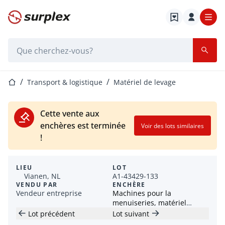
Page d'accueil
Barre de recherche
Page d'accueil
Transport & logistique
Matériel de levage
Cette vente aux
enchères est terminée
Voir des lots similaires
!
LIEU
LOT
Vianen, NL
A1-43429-133
VENDU PAR
ENCHÈRE
Vendeur entreprise
Machines pour la
menuiseries, matériel
roulant et fournitures de
Lot précédent
Lot suivant
Dekker Hout B.V.