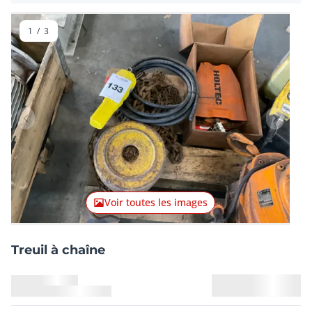
1
/
3
Lot précédent
Lot suiv
Voir toutes les images
Treuil à chaîne