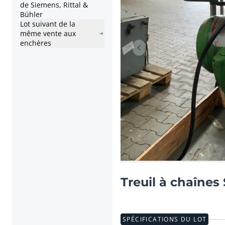
de Siemens, Rittal &
Bühler
Lot suivant de la
même vente aux
enchères
Lot précédent
Treuil à chaînes 
SPÉCIFICATIONS DU LOT