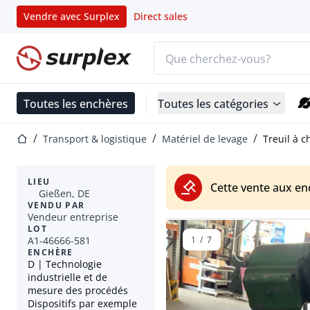
Vendre avec Surplex
Direct sales
Barre de recherche
Page d'accueil
Toutes les enchères
Toutes les catégories
Page d'accueil
Transport & logistique
Matériel de levage
Treuil à c
LIEU
Cette vente aux en
Gießen, DE
VENDU PAR
Vendeur entreprise
LOT
A1-46666-581
1
/
7
ENCHÈRE
D | Technologie
industrielle et de
mesure des procédés
Dispositifs par exemple