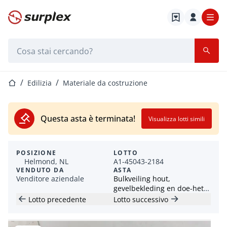
Home
Barra di ricerca
Home
Edilizia
Materiale da costruzione
Questa asta è terminata!
Visualizza lotti simili
POSIZIONE
LOTTO
Helmond, NL
A1-45043-2184
VENDUTO DA
ASTA
Venditore aziendale
Bulkveiling hout,
gevelbekleding en doe-het-
zelf
Lotto precedente
Lotto successivo