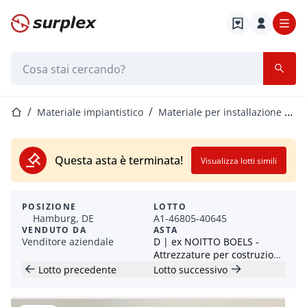
Home
Barra di ricerca
Home
Materiale impiantistico
Materiale per installazione elettrica
Questa asta è terminata!
Visualizza lotti simili
POSIZIONE
LOTTO
Hamburg, DE
A1-46805-40645
VENDUTO DA
ASTA
Venditore aziendale
D | ex NOITTO BOELS -
Attrezzature per costruzioni,
macchinari, utensili elettrici
Lotto precedente
Lotto successivo
- lotti da 1 EUR