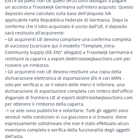
(UE) e da paesi non UE (paesi terzi) sono obbligati a pagare
un acconto a Troostwijk Germania sull'intero acquisto. Questo
deposito viene calcolato sulla base dell'aliquota IVA
applicabile nella Repubblica Federale di Germania. Dopo la
conferma che il lotto acquistato è uscito dall'UE, il deposito
sarà restituito all'acquirente:
• Gli acquirenti UE devono compilare una conferma completa
di successo [scaricare qui il modello "Template_Intra-
Community Supply (DE-EN)" allegato] a Troostwijk Germania e
restituire la caparra a export.de@troostwijkauctions.com per
ricevere un rimborso.
• Gli acquirenti non UE devono restituire una copia della
dichiarazione elettronica di esportazione (EX-A con MRN -
solo per verifica) o, se il valore delle merci è inferiore, una
dichiarazione di esportazione completa con timbro dell'ufficio
doganale di frontiera UE al export.de@troostwijkauctions.com
per ottenere il rimborso della caparra.
-> Le aste sono pubbliche e volontarie. Tutti gli oggetti sono
venduti nelle condizioni in cui giacciono e si trovano. Viene
espressamente sottolineato che non è stato effettuato alcun
inventario completo e verifica della funzionalità degli oggetti
dell'asta.