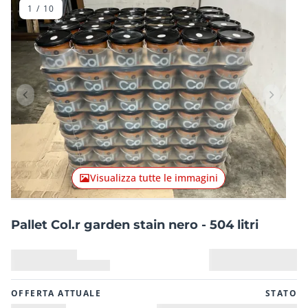
1
/
10
Articolo precedente
Articolo
Visualizza tutte le immagini
Pallet Col.r garden stain nero - 504 litri
OFFERTA ATTUALE
STATO