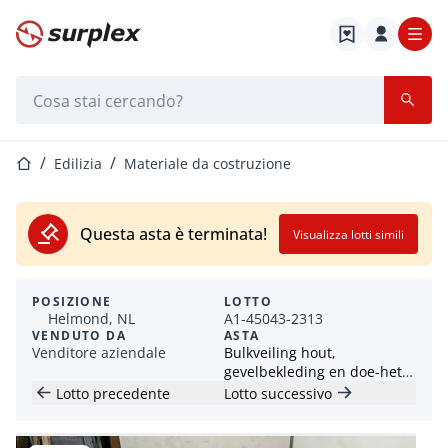
Home
Barra di ricerca
Home
Edilizia
Materiale da costruzione
Questa asta è terminata!
Visualizza lotti simili
POSIZIONE
LOTTO
Helmond, NL
A1-45043-2313
VENDUTO DA
ASTA
Venditore aziendale
Bulkveiling hout,
gevelbekleding en doe-het-
zelf
Lotto precedente
Lotto successivo