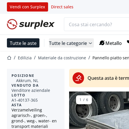
Vendi con Surplex
Direct sales
Barra di ricerca
Home
Tutte le aste
Tutte le categorie
Metallo
Home
Edilizia
Materiale da costruzione
Pannello piatto s
POSIZIONE
Questa asta è term
Akkrum, NL
VENDUTO DA
Venditore aziendale
LOTTO
A1-40137-365
1
/
6
ASTA
Verzamelveiling
agrarisch-, groen-,
grond-, weg-, water- en
transport materiali