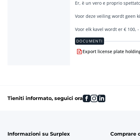
Er, è un vero e proprio spetta
Voor deze veiling wordt geen k
Voor elk kavel wordt er € 100, 
DOCUMENTI
Export license plate holdin
facebook
instagram
linkedin
Tieniti informato, seguici ora
Informazioni su Surplex
Comprare 