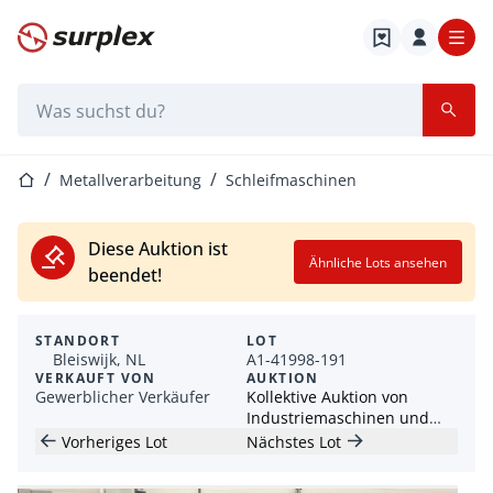
Startseite
Suchleiste
Startseite
Metallverarbeitung
Schleifmaschinen
Diese Auktion ist
Ähnliche Lots ansehen
beendet!
STANDORT
LOT
Bleiswijk, NL
A1-41998-191
VERKAUFT VON
AUKTION
Gewerblicher Verkäufer
Kollektive Auktion von
Industriemaschinen und
Werkzeugen
Vorheriges Lot
Nächstes Lot