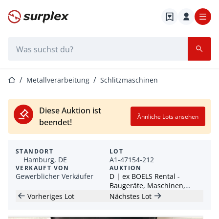
Startseite
Suchleiste
Startseite
Metallverarbeitung
Schlitzmaschinen
Diese Auktion ist
Ähnliche Lots ansehen
beendet!
STANDORT
LOT
Hamburg, DE
A1-47154-212
VERKAUFT VON
AUKTION
Gewerblicher Verkäufer
D | ex BOELS Rental -
Baugeräte, Maschinen,
Elektrowerkzeuge
Vorheriges Lot
Nächstes Lot