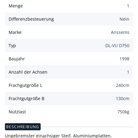
Menge
1
Differenzbesteuerung
Nein
Marke
Anssems
Typ
DL-VU D750
Baujahr
1998
Anzahl der Achsen
1
Frachgutgröße L
240
cm
Frachtgutgröße B
130
cm
Nutzlast
750
kg
BESCHREIBUNG
Ungebremster einachsiger Steif, Aluminiumplatten,