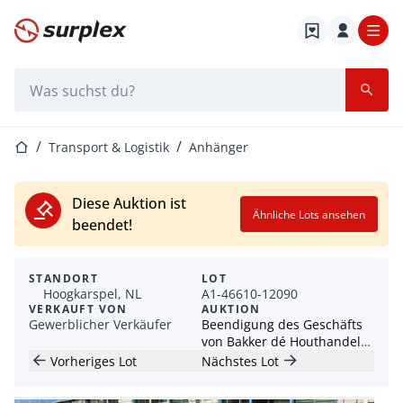
Startseite
Suchleiste
Startseite
Transport & Logistik
Anhänger
Diese Auktion ist
Ähnliche Lots ansehen
beendet!
STANDORT
LOT
Hoogkarspel, NL
A1-46610-12090
VERKAUFT VON
AUKTION
Gewerblicher Verkäufer
Beendigung des Geschäfts
von Bakker dé Houthandel
Hoogkarspel
Vorheriges Lot
Nächstes Lot