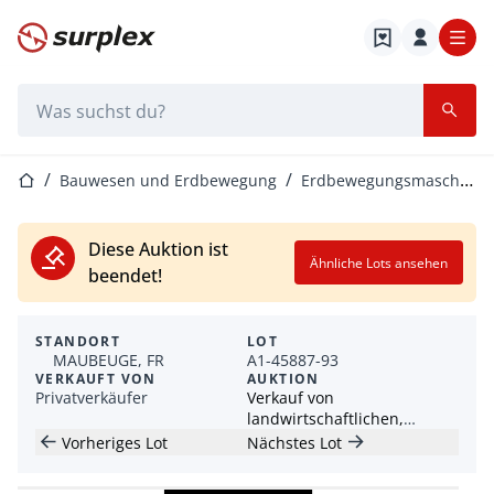
Startseite
Suchleiste
Startseite
Bauwesen und Erdbewegung
Erdbewegungsmaschinen
Diese Auktion ist
Ähnliche Lots ansehen
beendet!
STANDORT
LOT
MAUBEUGE, FR
A1-45887-93
VERKAUFT VON
AUKTION
Privatverkäufer
Verkauf von
landwirtschaftlichen,
Erdbewegungs-, Logistik-,
Vorheriges Lot
Nächstes Lot
Lager- und
Transportgeräten – Mai