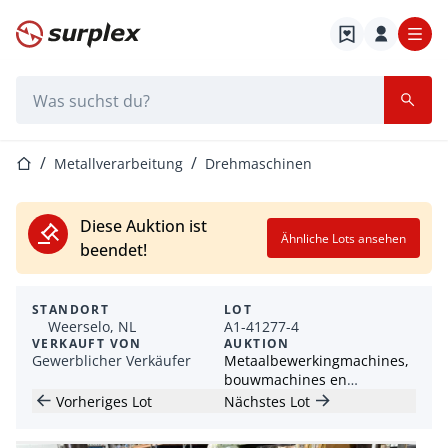
Startseite
Suchleiste
Startseite
Metallverarbeitung
Drehmaschinen
Diese Auktion ist
Ähnliche Lots ansehen
beendet!
STANDORT
LOT
Weerselo, NL
A1-41277-4
VERKAUFT VON
AUKTION
Gewerblicher Verkäufer
Metaalbewerkingmachines,
bouwmachines en
gereedschappen
Vorheriges Lot
Nächstes Lot