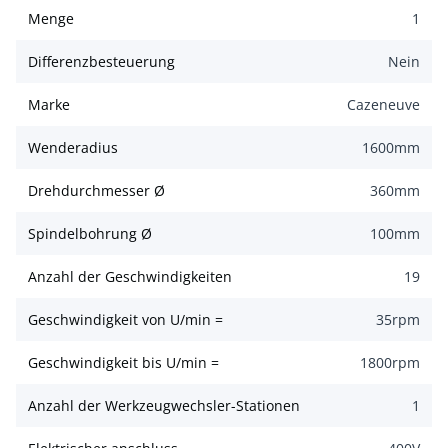
Menge
1
Differenzbesteuerung
Nein
Marke
Cazeneuve
Wenderadius
1600
mm
Drehdurchmesser Ø
360
mm
Spindelbohrung Ø
100
mm
Anzahl der Geschwindigkeiten
19
Geschwindigkeit von U/min =
35
rpm
Geschwindigkeit bis U/min =
1800
rpm
Anzahl der Werkzeugwechsler-Stationen
1