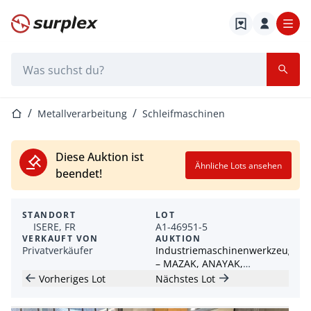
Startseite
Suchleiste
Startseite
Metallverarbeitung
Schleifmaschinen
Diese Auktion ist
Ähnliche Lots ansehen
beendet!
STANDORT
LOT
ISERE, FR
A1-46951-5
VERKAUFT VON
AUKTION
Privatverkäufer
Industriemaschinenwerkzeuge
– MAZAK, ANAYAK,
KARSTENS
Vorheriges Lot
Nächstes Lot