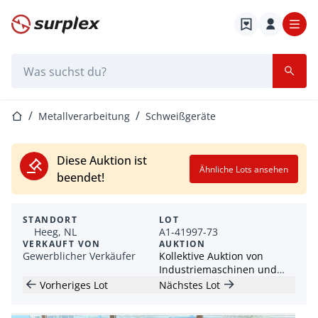
Startseite
Suchleiste
Startseite
Metallverarbeitung
Schweißgeräte
Diese Auktion ist
Ähnliche Lots ansehen
beendet!
STANDORT
LOT
Heeg, NL
A1-41997-73
VERKAUFT VON
AUKTION
Gewerblicher Verkäufer
Kollektive Auktion von
Industriemaschinen und
Werkzeugen
Vorheriges Lot
Nächstes Lot