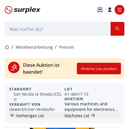
Startseite
Suchleiste
Startseite
Metallverarbeitung
Pressen
Diese Auktion ist
Ähnliche Lots ansehen
beendet!
STANDORT
LOT
San Nicola la Strada (CE),
A1-46617-15
AUKTION
IT
Various machines and
VERKAUFT VON
Gewerblicher Verkäufer
equipment for electronics
industry
Vorheriges Lot
Nächstes Lot