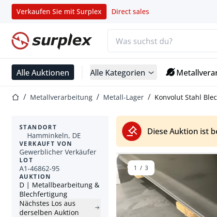
Verkaufen Sie mit Surplex
Direct sales
Suchleiste
Startseite
Alle Auktionen
Alle Kategorien
Metallvera
Startseite
Metallverarbeitung
Metall-Lager
Konvolut Stahl Ble
STANDORT
Diese Auktion ist 
Hamminkeln, DE
VERKAUFT VON
Gewerblicher Verkäufer
LOT
A1-46862-95
1
/
3
AUKTION
D | Metallbearbeitung &
Blechfertigung
Nächstes Los aus
derselben Auktion