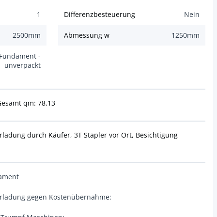
1
Differenzbesteuerung
Nein
2500
mm
Abmessung w
1250
mm
 Fundament -
unverpackt
 Gesamt qm: 78,13
adung durch Käufer, 3T Stapler vor Ort, Besichtigung
dament
erladung gegen Kostenübernahme: