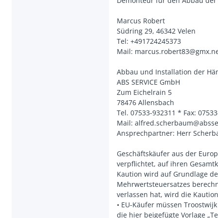
Demonteur für den Abbau der
Marcus Robert
Südring 29, 46342 Velen
Tel: +491724245373
Mail: marcus.robert83@gmx.n
Abbau und Installation der H
ABS SERVICE GmbH
Zum Eichelrain 5
78476 Allensbach
Tel. 07533-932311 * Fax: 0753
Mail: alfred.scherbaum@abss
Ansprechpartner: Herr Scherb
Geschäftskäufer aus der Europ
verpflichtet, auf ihren Gesamt
Kaution wird auf Grundlage d
Mehrwertsteuersatzes berechne
verlassen hat, wird die Kautio
• EU-Käufer müssen Troostwijk
die hier beigefügte Vorlage „T