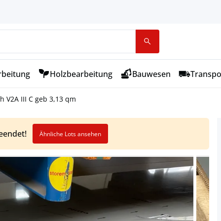
rbeitung
Holzbearbeitung
Bauwesen
Transpo
h V2A III C geb 3,13 qm
beendet!
Ähnliche Lots ansehen