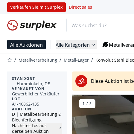
Verkaufen Sie mit Surplex
Direct sales
Suchleiste
Startseite
Alle Auktionen
Alle Kategorien
Metallvera
Startseite
Metallverarbeitung
Metall-Lager
Konvolut Stahl Blec
STANDORT
Diese Auktion ist 
Hamminkeln, DE
VERKAUFT VON
Gewerblicher Verkäufer
LOT
A1-46862-135
1
/
3
AUKTION
D | Metallbearbeitung &
Blechfertigung
Nächstes Los aus
derselben Auktion