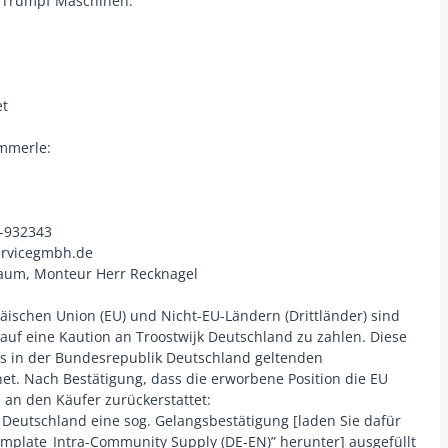
 Trumpf Maschinen:
et
ämmerle:
3-932343
ervicegmbh.de
aum, Monteur Herr Recknagel
äischen Union (EU) und Nicht-EU-Ländern (Drittländer) sind
kauf eine Kaution an Troostwijk Deutschland zu zahlen. Diese
es in der Bundesrepublik Deutschland geltenden
t. Nach Bestätigung, dass die erworbene Position die EU
n an den Käufer zurückerstattet:
 Deutschland eine sog. Gelangsbestätigung [laden Sie dafür
emplate_Intra-Community Supply (DE-EN)” herunter] ausgefüllt