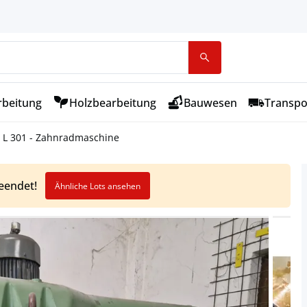
rbeitung
Holzbearbeitung
Bauwesen
Transpo
 L 301 - Zahnradmaschine
beendet!
Ähnliche Lots ansehen