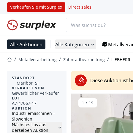
Verkaufen Sie mit Surplex
Direct sales
Suchleiste
Startseite
Alle Auktionen
Alle Kategorien
Metallvera
Startseite
Metallverarbeitung
Zahnradbearbeitung
LIEBHERR -
STANDORT
Diese Auktion ist 
Maribor, SI
VERKAUFT VON
Gewerblicher Verkäufer
LOT
A7-47067-17
1
/
19
AUKTION
Industriemaschinen –
Slowenien
Nächstes Los aus
derselben Auktion