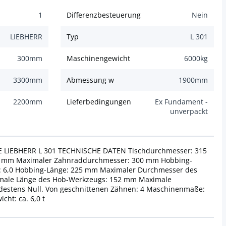
1
Differenzbesteuerung
Nein
LIEBHERR
Typ
L 301
300
mm
Maschinengewicht
6000
kg
3300
mm
Abmessung w
1900
mm
2200
mm
Lieferbedingungen
Ex Fundament -
unverpackt
IEBHERR L 301 TECHNISCHE DATEN Tischdurchmesser: 315
0 mm Maximaler Zahnraddurchmesser: 300 mm Hobbing-
 6,0 Hobbing-Länge: 225 mm Maximaler Durchmesser des
male Länge des Hob-Werkzeugs: 152 mm Maximale
estens Null. Von geschnittenen Zähnen: 4 Maschinenmaße:
cht: ca. 6,0 t