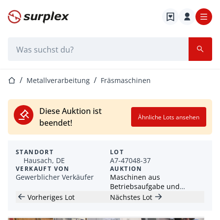
Startseite
Suchleiste
Startseite
Metallverarbeitung
Fräsmaschinen
Diese Auktion ist
Ähnliche Lots ansehen
beendet!
STANDORT
LOT
Hausach, DE
A7-47048-37
VERKAUFT VON
AUKTION
Gewerblicher Verkäufer
Maschinen aus
Betriebsaufgabe und
Produktionsschließung
Vorheriges Lot
Nächstes Lot