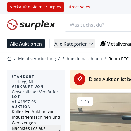
Verkaufen Sie mit Surplex
Direct sales
Suchleiste
Startseite
Alle Auktionen
Alle Kategorien
Metallvera
Startseite
Metallverarbeitung
Schneidemaschinen
Rehm RTC1
STANDORT
Diese Auktion ist 
Heeg, NL
VERKAUFT VON
Gewerblicher Verkäufer
LOT
A1-41997-98
1
/
9
AUKTION
Kollektive Auktion von
Industriemaschinen und
Werkzeugen
Nächstes Los aus