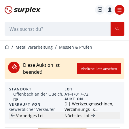
Startseite
Suchleiste
Startseite
Metallverarbeitung
Messen & Prüfen
Diese Auktion ist
Ähnliche Lots ansehen
beendet!
STANDORT
LOT
Offenbach an der Queich,
A1-47017-72
AUKTION
DE
D | Werkzeugmaschinen,
VERKAUFT VON
Gewerblicher Verkäufer
Verzahnungs- &
Schleiftechnik, CNC- und
Vorheriges Lot
Nächstes Lot
Messtechnik