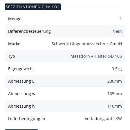
SPEZIFIKATIONEN ZUM LOS
Menge
1
Differenzbesteuerung
Nein
Marke
Schwenk Längenmesstechnik GmbH
Typ
Messdorn + Halter OD 105
Eigengewicht
0.5
kg
Abmessung L
230
mm
Abmessung w
165
mm
Abmessung h
110
mm
Lieferbedingungen
Verladung auf LKW