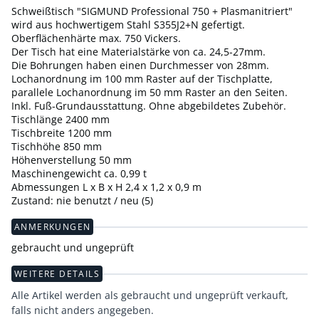
Schweißtisch "SIGMUND Professional 750 + Plasmanitriert"
wird aus hochwertigem Stahl S355J2+N gefertigt.
Oberflächenhärte max. 750 Vickers.
Der Tisch hat eine Materialstärke von ca. 24,5-27mm.
Die Bohrungen haben einen Durchmesser von 28mm.
Lochanordnung im 100 mm Raster auf der Tischplatte,
parallele Lochanordnung im 50 mm Raster an den Seiten.
Inkl. Fuß-Grundausstattung. Ohne abgebildetes Zubehör.
Tischlänge 2400 mm
Tischbreite 1200 mm
Tischhöhe 850 mm
Höhenverstellung 50 mm
Maschinengewicht ca. 0,99 t
Abmessungen L x B x H 2,4 x 1,2 x 0,9 m
Zustand: nie benutzt / neu (5)
ANMERKUNGEN
gebraucht und ungeprüft
WEITERE DETAILS
Alle Artikel werden als gebraucht und ungeprüft verkauft,
falls nicht anders angegeben.