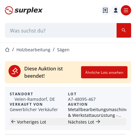
Startseite
Suchleiste
Startseite
Holzbearbeitung
Sägen
Diese Auktion ist
Ähnliche Lots ansehen
beendet!
STANDORT
LOT
Velen-Ramsdorf, DE
A7-48095-467
VERKAUFT VON
AUKTION
Gewerblicher Verkäufer
Metallbearbeitungsmaschinen
& Werkstattausrüstung -
Maho, Weiler & Schmid
Vorheriges Lot
Nächstes Lot
uvm.