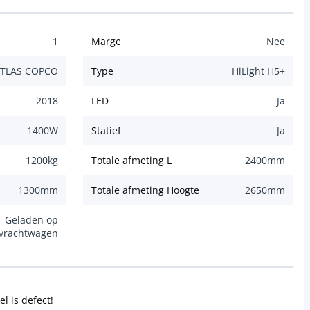
1
Marge
Nee
TLAS COPCO
Type
HiLight H5+
2018
LED
Ja
1400
W
Statief
Ja
1200
kg
Totale afmeting L
2400
mm
1300
mm
Totale afmeting Hoogte
2650
mm
Geladen op
vrachtwagen
l is defect!