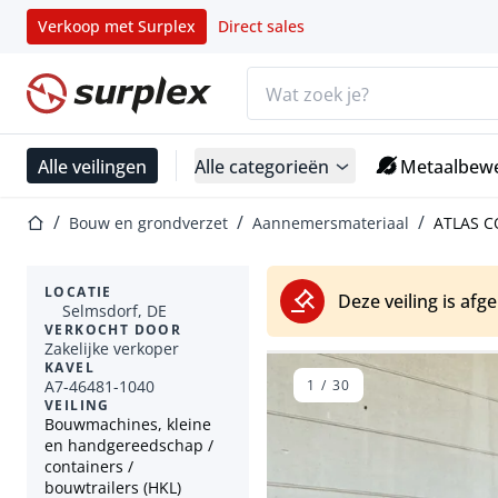
Verkoop met Surplex
Direct sales
Zoekbalk
Startpagina
Alle veilingen
Alle categorieën
Metaalbewe
Startpagina
Bouw en grondverzet
Aannemersmateriaal
ATLAS CO
LOCATIE
Deze veiling is afg
Selmsdorf, DE
VERKOCHT DOOR
Zakelijke verkoper
KAVEL
A7-46481-1040
1
/
30
VEILING
Bouwmachines, kleine
en handgereedschap /
containers /
bouwtrailers (HKL)