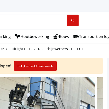
rking
Houtbewerking
Bouw
Transport en log
PCO - HiLight H5+ - 2018 - Schijnwerpers - DEFECT
elopen!
Bekijk vergelijkbare kavels