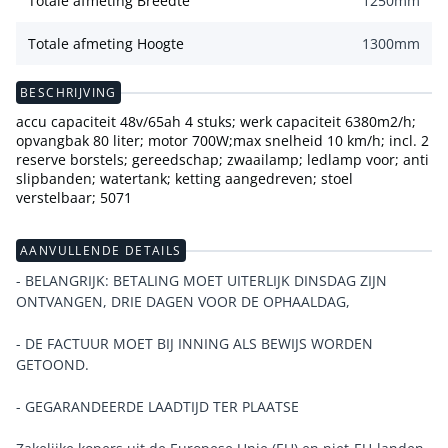
Totale afmeting Breedte
1250
mm
Totale afmeting Hoogte
1300
mm
BESCHRIJVING
accu capaciteit 48v/65ah 4 stuks; werk capaciteit 6380m2/h;
opvangbak 80 liter; motor 700W;max snelheid 10 km/h; incl. 2
reserve borstels; gereedschap; zwaailamp; ledlamp voor; anti
slipbanden; watertank; ketting aangedreven; stoel
verstelbaar; 5071
AANVULLENDE DETAILS
- BELANGRIJK: BETALING MOET UITERLIJK DINSDAG ZIJN
ONTVANGEN, DRIE DAGEN VOOR DE OPHAALDAG,
- DE FACTUUR MOET BIJ INNING ALS BEWIJS WORDEN
GETOOND.
- GEGARANDEERDE LAADTIJD TER PLAATSE