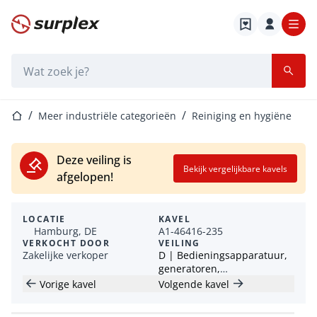
Startpagina
Zoekbalk
Startpagina
Meer industriële categorieën
Reiniging en hygiëne
Deze veiling is
Bekijk vergelijkbare kavels
afgelopen!
LOCATIE
KAVEL
Hamburg, DE
A1-46416-235
VERKOCHT DOOR
VEILING
Zakelijke verkoper
D | Bedieningsapparatuur,
generatoren,
machinegereedschappen en
Vorige kavel
Volgende kavel
meer