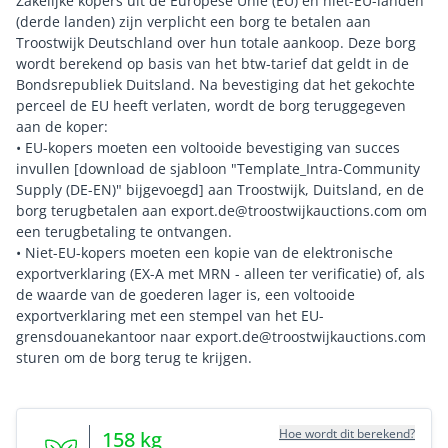
Zakelijke kopers uit de Europese Unie (EU) en niet-EU-landen
(derde landen) zijn verplicht een borg te betalen aan
Troostwijk Deutschland over hun totale aankoop. Deze borg
wordt berekend op basis van het btw-tarief dat geldt in de
Bondsrepubliek Duitsland. Na bevestiging dat het gekochte
perceel de EU heeft verlaten, wordt de borg teruggegeven
aan de koper:
• EU-kopers moeten een voltooide bevestiging van succes
invullen [download de sjabloon "Template_Intra-Community
Supply (DE-EN)" bijgevoegd] aan Troostwijk, Duitsland, en de
borg terugbetalen aan export.de@troostwijkauctions.com om
een terugbetaling te ontvangen.
• Niet-EU-kopers moeten een kopie van de elektronische
exportverklaring (EX-A met MRN - alleen ter verificatie) of, als
de waarde van de goederen lager is, een voltooide
exportverklaring met een stempel van het EU-
grensdouanekantoor naar export.de@troostwijkauctions.com
Hoe wordt dit berekend?
158
kg