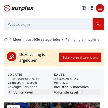
Startpagina
Zoekbalk
Startpagina
Meer industriële categorieën
Reiniging en hygiëne
Deze veiling is
Bekijk vergelijkbare kavels
afgelopen!
LOCATIE
KAVEL
OUDSBERGEN, BE
A3-43528-5123
VERKOCHT DOOR
VEILING
Zakelijke verkoper
Industrie & machines
Vorige kavel
Volgende kavel