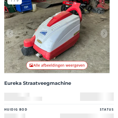
1
/
9
Vorig item
Volgend
Alle afbeeldingen weergeven
Eureka Straatveegmachine
HUIDIG ​​BOD
STATUS