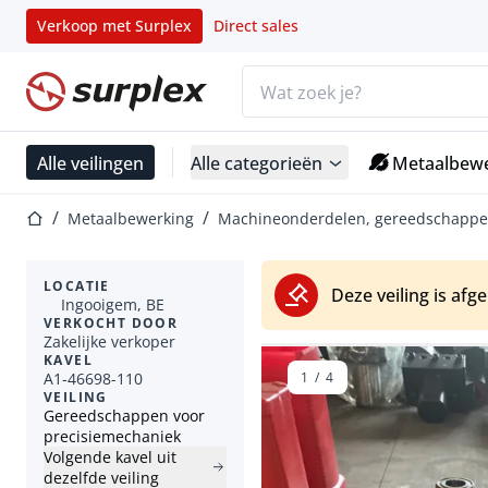
Verkoop met Surplex
Direct sales
Zoekbalk
Startpagina
Alle veilingen
Alle categorieën
Metaalbewe
Startpagina
Metaalbewerking
Machineonderdelen, gereedschappen
LOCATIE
Deze veiling is afg
Ingooigem, BE
VERKOCHT DOOR
Zakelijke verkoper
KAVEL
A1-46698-110
1
/
4
VEILING
Gereedschappen voor
precisiemechaniek
Volgende kavel uit
dezelfde veiling