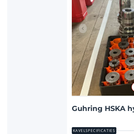
Vorig item
Guhring HSKA h
KAVELSPECIFICATIES