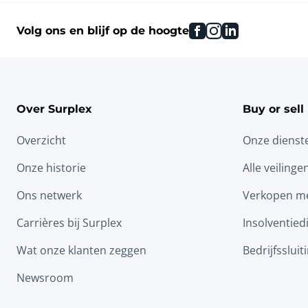
facebook
instagram
linkedin
Volg ons en blijf op de hoogte
Over Surplex
Buy or sell
Overzicht
Onze dienst
Onze historie
Alle veilinge
Ons netwerk
Verkopen me
Carrières bij Surplex
Insolventied
Wat onze klanten zeggen
Bedrijfssluit
Newsroom