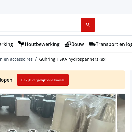
rking
Houtbewerking
Bouw
Transport en log
 en accessoires
Guhring HSKA hydrospanners (8x)
elopen!
Bekijk vergelijkbare kavels