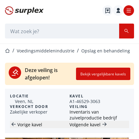
Startpagina
Zoekbalk
Startpagina
Voedingsmiddelenindustrie
Opslag en behandeling
Deze veiling is
Bekijk vergelijkbare kavels
afgelopen!
LOCATIE
KAVEL
Veen, NL
A1-46529-3063
VERKOCHT DOOR
VEILING
Zakelijke verkoper
Inventaris van
zuivelproductie bedrijf
Vorige kavel
Volgende kavel