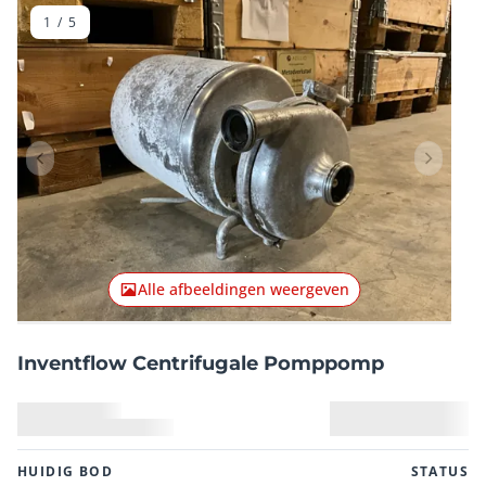
1
/
5
Vorig item
Volgend
Alle afbeeldingen weergeven
Inventflow Centrifugale Pomppomp
HUIDIG ​​BOD
STATUS