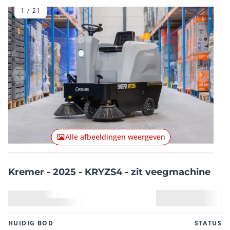
1
/
21
Vorig item
Volgend
Alle afbeeldingen weergeven
Kremer - 2025 - KRYZS4 - zit veegmachine
HUIDIG ​​BOD
STATUS