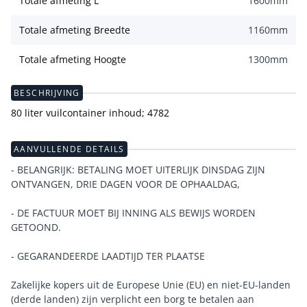
Totale afmeting L
1600
mm
Totale afmeting Breedte
1160
mm
Totale afmeting Hoogte
1300
mm
BESCHRIJVING
80 liter vuilcontainer inhoud; 4782
AANVULLENDE DETAILS
- BELANGRIJK: BETALING MOET UITERLIJK DINSDAG ZIJN
ONTVANGEN, DRIE DAGEN VOOR DE OPHAALDAG,
- DE FACTUUR MOET BIJ INNING ALS BEWIJS WORDEN
GETOOND.
- GEGARANDEERDE LAADTIJD TER PLAATSE
Zakelijke kopers uit de Europese Unie (EU) en niet-EU-landen
(derde landen) zijn verplicht een borg te betalen aan