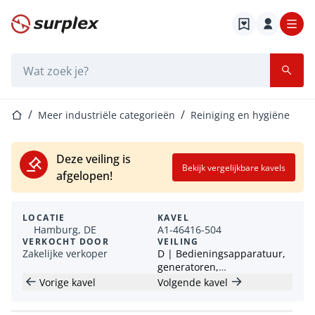
Startpagina
Zoekbalk
Startpagina
Meer industriële categorieën
Reiniging en hygiëne
Deze veiling is
Bekijk vergelijkbare kavels
afgelopen!
LOCATIE
KAVEL
Hamburg, DE
A1-46416-504
VERKOCHT DOOR
VEILING
Zakelijke verkoper
D | Bedieningsapparatuur,
generatoren,
machinegereedschappen en
Vorige kavel
Volgende kavel
meer