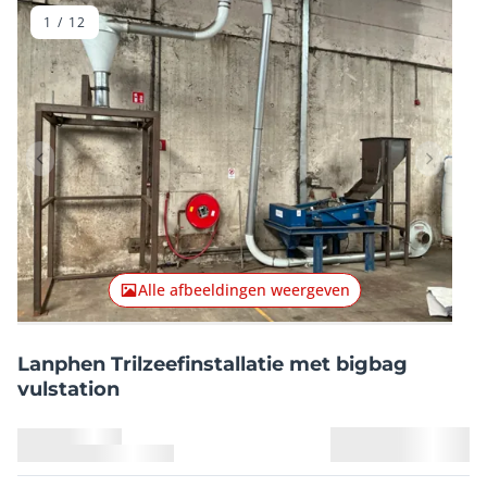
voertuigen
1
/
12
Vorig item
Volgend
Alle afbeeldingen weergeven
Lanphen Trilzeefinstallatie met bigbag
vulstation