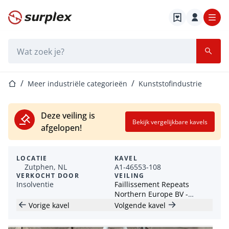
Startpagina
Zoekbalk
Startpagina
Meer industriële categorieën
Kunststofindustrie
Deze veiling is
Bekijk vergelijkbare kavels
afgelopen!
LOCATIE
KAVEL
Zutphen, NL
A1-46553-108
VERKOCHT DOOR
VEILING
Insolventie
Faillissement Repeats
Northern Europe BV -
Overslagkranen,
Vorige kavel
Volgende kavel
perscontainers, heftrucks,
magazijn shuttle system en