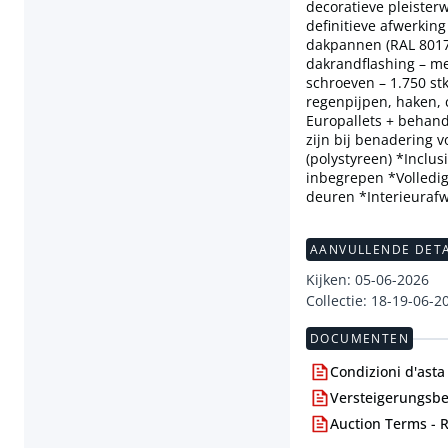
decoratieve pleister
definitieve afwerki
dakpannen (RAL 8017,
dakrandflashing – m
schroeven – 1.750 st
regenpijpen, haken, 
Europallets + beha
zijn bij benadering 
(polystyreen) *Inclus
inbegrepen *Volledi
deuren *Interieuraf
AANVULLENDE DETA
Kijken: 05-06-2026
Collectie: 18-19-06-2
DOCUMENTEN
Condizioni d'asta
Versteigerungsb
Auction Terms - 