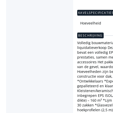
KAVELSPECIFICATIE
Hoeveelheid
BESCHRIJVING
Volledig bouwmateria
liquidatieverkoop De
bevat een volledig EP
prestaties, samen m
accessoires Het pakk
van de gevel, waardo
Hoeveelheden zijn b
constructie voor dak
*Ontwikkelaars *Exp
gepalleteerd en kla
Kleistenen/keramisch
inbegrepen EPS ISOL
dikte) – 160 m² *Lijm
30 zakken *Glasveze
hoekprofielen (2,5 m