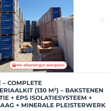
Volg
Alle afbeeldingen weergeven
E – COMPLETE
IAALKIT (130 M²) – BAKSTENEN
IE + EPS ISOLATIESYSTEEM +
AAG + MINERALE PLEISTERWERK