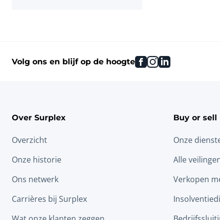
facebook
instagram
linkedin
Volg ons en blijf op de hoogte
Over Surplex
Buy or sell
Overzicht
Onze dienst
Onze historie
Alle veilinge
Ons netwerk
Verkopen me
Carrières bij Surplex
Insolventied
Wat onze klanten zeggen
Bedrijfssluit