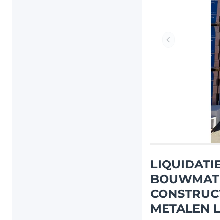
Vorig item
LIQUIDATI
BOUWMATER
CONSTRUCT
METALEN L