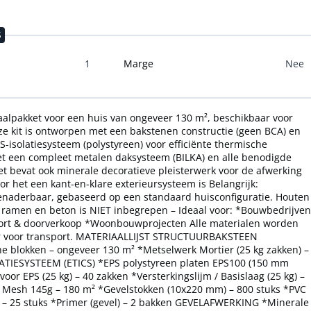
S
1
Marge
Nee
alpakket voor een huis van ongeveer 130 m², beschikbaar voor
ze kit is ontworpen met een bakstenen constructie (geen BCA) en
S-isolatiesysteem (polystyreen) voor efficiënte thermische
et een compleet metalen daksysteem (BILKA) en alle benodigde
et bevat ook minerale decoratieve pleisterwerk voor de afwerking
or het een kant-en-klare exterieursysteem is Belangrijk:
enaderbaar, gebaseerd op een standaard huisconfiguratie. Houten
, ramen en beton is NIET inbegrepen – Ideaal voor: *Bouwbedrijven
ort & doorverkoop *Woonbouwprojecten Alle materialen worden
ar voor transport. MATERIAALLIJST STRUCTUURBAKSTEEN
e blokken – ongeveer 130 m² *Metselwerk Mortier (25 kg zakken) –
ATIESYSTEEM (ETICS) *EPS polystyreen platen EPS100 (150 mm
 voor EPS (25 kg) – 40 zakken *Versterkingslijm / Basislaag (25 kg) –
l Mesh 145g – 180 m² *Gevelstokken (10x220 mm) – 800 stuks *PVC
) – 25 stuks *Primer (gevel) – 2 bakken GEVELAFWERKING *Minerale