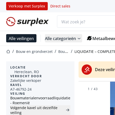
Verkoop met Surplex
Direct sales
Zoekbalk
Startpagina
Alle veilingen
Alle categorieën
Metaalbewe
Startpagina
Bouw en grondverzet
Bouwmaterialen
LIQUIDATIE – COMPLET
LOCATIE
Deze veili
Hereclean, RO
VERKOCHT DOOR
Zakelijke verkoper
KAVEL
A7-46792-24
1
/
43
VEILING
Bouwmaterialenvoorraadliquidatie
- Roemenië
Volgende kavel uit dezelfde
veiling