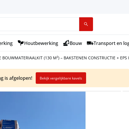
rking
Houtbewerking
Bouw
Transport en log
E BOUWMATERIAALKIT (130 M²) – BAKSTENEN CONSTRUCTIE + EPS
ng is afgelopen!
Bekijk vergelijkbare kavels