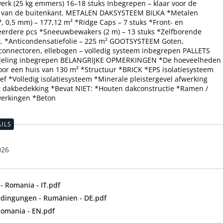
werk (25 kg emmers) 16–18 stuks Inbegrepen – klaar voor de
ng van de buitenkant. METALEN DAKSYSTEEM BILKA *Metalen
 0,5 mm) – 177,12 m² *Ridge Caps – 7 stuks *Front- en
eerdere pcs *Sneeuwbewakers (2 m) – 13 stuks *Zelfborende
k. *Anticondensatiefolie – 225 m² GOOTSYSTEEM Goten,
connectoren, ellebogen – volledig systeem inbegrepen PALLETS
ndeling inbegrepen BELANGRIJKE OPMERKINGEN *De hoeveelheden
voor een huis van 130 m² *Structuur *BRICK *EPS isolatiesysteem
ief *Volledig isolatiesysteem *Minerale pleistergevel afwerking
g dakbedekking *Bevat NIET: *Houten dakconstructie *Ramen /
werkingen *Beton
ILS
026
 - Romania - IT.pdf
edingungen - Rumänien - DE.pdf
Romania - EN.pdf