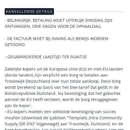
AANVULLENDE DETAILS
- BELANGRIJK: BETALING MOET UITERLIJK DINSDAG ZIJN
ONTVANGEN, DRIE DAGEN VOOR DE OPHAALDAG,
- DE FACTUUR MOET BIJ INNING ALS BEWIJS WORDEN
GETOOND.
- GEGARANDEERDE LAADTIJD TER PLAATSE
Zakelijke kopers uit de Europese Unie (EU) en niet-EU-landen
(derde landen) zijn verplicht een borg te betalen aan
Troostwijk Deutschland over hun totale aankoop. Deze borg
wordt berekend op basis van het btw-tarief dat geldt in de
Bondsrepubliek Duitsland. Na bevestiging dat het gekochte
perceel de EU heeft verlaten, wordt de borg teruggegeven
aan de koper:
• EU-kopers moeten een voltooide bevestiging van succes
invullen [download de sjabloon "Template_Intra-Community
Supply (DE-EN)" bijgevoegd] aan Troostwijk, Duitsland, en de
borg terugbetalen aan export.de@troostwijkauctions.com om