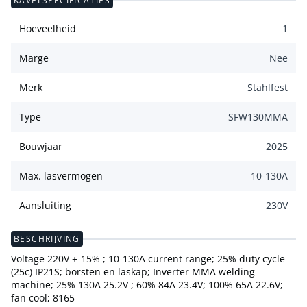
KAVELSPECIFICATIES
Hoeveelheid
1
Marge
Nee
Merk
Stahlfest
Type
SFW130MMA
Bouwjaar
2025
Max. lasvermogen
10-130
A
Aansluiting
230
V
BESCHRIJVING
Voltage 220V +-15% ; 10-130A current range; 25% duty cycle
(25c) IP21S; borsten en laskap; Inverter MMA welding
machine; 25% 130A 25.2V ; 60% 84A 23.4V; 100% 65A 22.6V;
fan cool; 8165