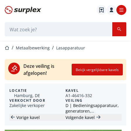
Startpagina
Zoekbalk
Startpagina
Metaalbewerking
Lasapparatuur
Deze veiling is
Bekijk vergelijkbare kavels
afgelopen!
LOCATIE
KAVEL
Hamburg, DE
A1-46416-332
VERKOCHT DOOR
VEILING
Zakelijke verkoper
D | Bedieningsapparatuur,
generatoren,
machinegereedschappen en
Vorige kavel
Volgende kavel
meer