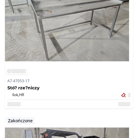
A7-47053-17
Stó? rze?niczy
Ilok,
HR
Zakończone