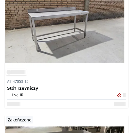
A7-47053-15
Stó? rze?niczy
Ilok,
HR
Zakończone