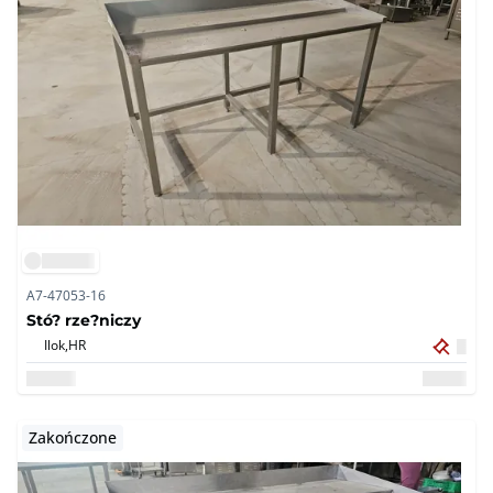
A7-47053-16
Stó? rze?niczy
Ilok,
HR
Zakończone