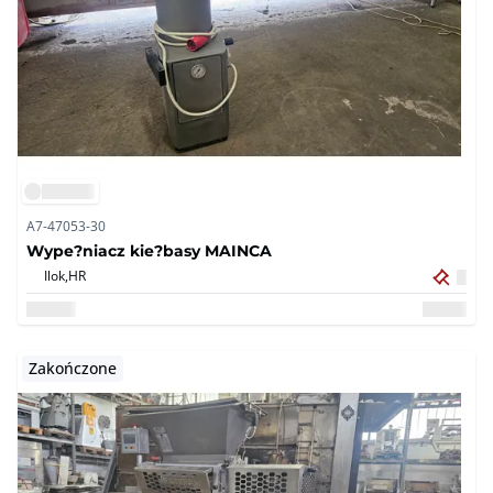
A7-47053-30
Wype?niacz kie?basy MAINCA
Ilok,
HR
Zakończone