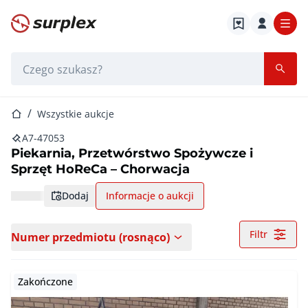
Strona główna
Pasek wyszukiwania
Strona główna
Wszystkie aukcje
A7-47053
Piekarnia, Przetwórstwo Spożywcze i
Sprzęt HoReCa – Chorwacja
dodaj
Informacje o aukcji
Filtr
Numer przedmiotu (rosnąco)
Zakończone