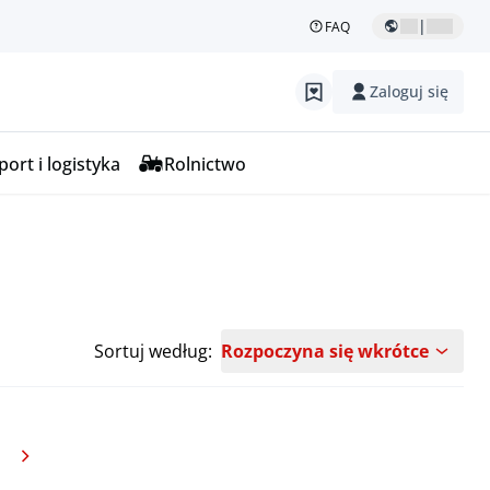
|
FAQ
Zaloguj się
ort i logistyka
Rolnictwo
Sortuj według:
Rozpoczyna się wkrótce
Następna strona
trona