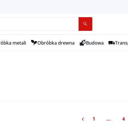
óbka metali
Obróbka drewna
Budowa
Transp
Poprzednia strona
1
...
4
Strona
S