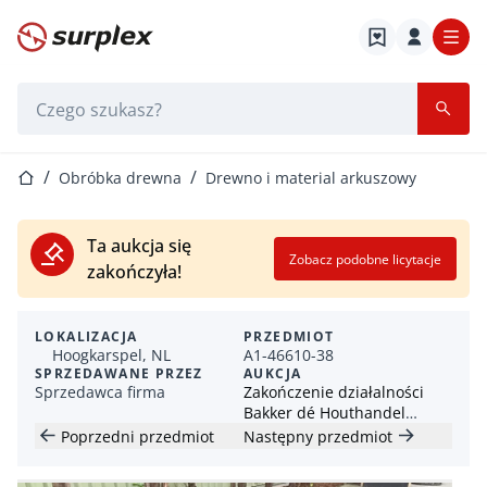
Strona główna
Pasek wyszukiwania
Strona główna
Obróbka drewna
Drewno i material arkuszowy
Ta aukcja się
Zobacz podobne licytacje
zakończyła!
LOKALIZACJA
PRZEDMIOT
Hoogkarspel, NL
A1-46610-38
SPRZEDAWANE PRZEZ
AUKCJA
Sprzedawca firma
Zakończenie działalności
Bakker dé Houthandel
Hoogkarspel
Poprzedni przedmiot
Następny przedmiot