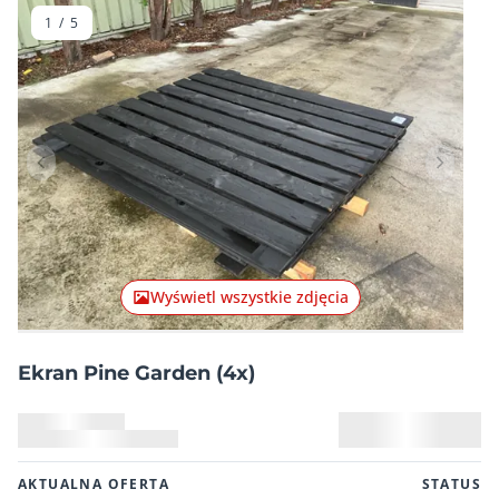
1
/
5
Poprzednia pozycja
Następn
Wyświetl wszystkie zdjęcia
Ekran Pine Garden (4x)
AKTUALNA OFERTA
STATUS