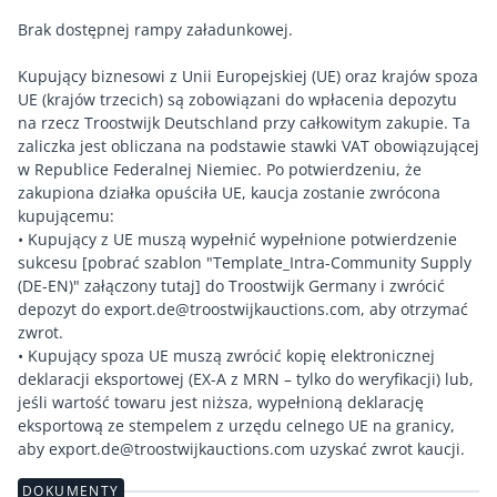
Brak dostępnej rampy załadunkowej.
Kupujący biznesowi z Unii Europejskiej (UE) oraz krajów spoza
UE (krajów trzecich) są zobowiązani do wpłacenia depozytu
na rzecz Troostwijk Deutschland przy całkowitym zakupie. Ta
zaliczka jest obliczana na podstawie stawki VAT obowiązującej
w Republice Federalnej Niemiec. Po potwierdzeniu, że
zakupiona działka opuściła UE, kaucja zostanie zwrócona
kupującemu:
• Kupujący z UE muszą wypełnić wypełnione potwierdzenie
sukcesu [pobrać szablon "Template_Intra-Community Supply
(DE-EN)" załączony tutaj] do Troostwijk Germany i zwrócić
depozyt do export.de@troostwijkauctions.com, aby otrzymać
zwrot.
• Kupujący spoza UE muszą zwrócić kopię elektronicznej
deklaracji eksportowej (EX-A z MRN – tylko do weryfikacji) lub,
jeśli wartość towaru jest niższa, wypełnioną deklarację
eksportową ze stempelem z urzędu celnego UE na granicy,
DOKUMENTY