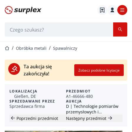
Strona główna
Pasek wyszukiwania
Strona główna
Obróbka metali
Spawalniczy
Ta aukcja się
Zobacz podobne licytacje
zakończyła!
LOKALIZACJA
PRZEDMIOT
Gießen, DE
A1-46666-480
SPRZEDAWANE PRZEZ
AUKCJA
Sprzedawca firma
D | Technologie pomiarów
przemysłowych i
procesowych Urządzenia
Poprzedni przedmiot
Następny przedmiot
m.in. Siemens, Rittal &
Bühler