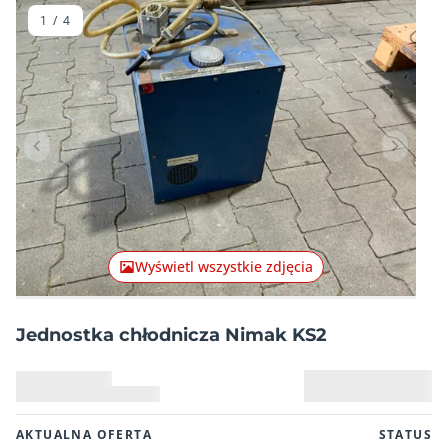
1
/
4
Poprzednia pozycja
Następn
Wyświetl wszystkie zdjęcia
Jednostka chłodnicza Nimak KS2
AKTUALNA OFERTA
STATUS