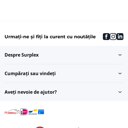
faceboo
inst
li
Urmați-ne și fiți la curent cu noutățile
Despre Surplex
Cumpărați sau vindeți
Aveți nevoie de ajutor?