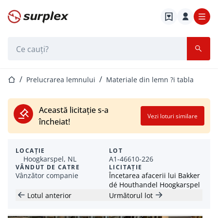
Pagina de start
Bara de căutare
Pagina de start
Prelucrarea lemnului
Materiale din lemn ?i tabla
Această licitație s-a
Vezi loturi similare
încheiat!
LOCAȚIE
LOT
Hoogkarspel, NL
A1-46610-226
VÂNDUT DE CATRE
LICITAȚIE
Vânzător companie
Încetarea afacerii lui Bakker
dé Houthandel Hoogkarspel
Lotul anterior
Următorul lot