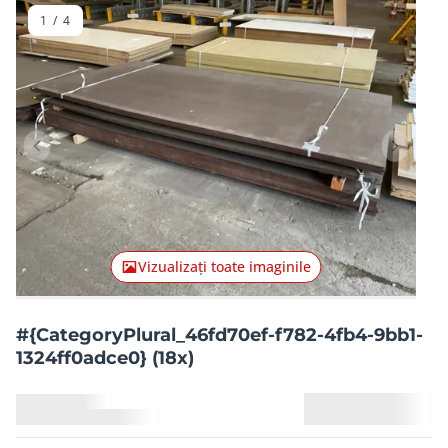
1
/
4
Articolul anterior
Articolu
Vizualizați toate imaginile
#{CategoryPlural_46fd70ef-f782-4fb4-9bb1-
1324ff0adce0} (18x)