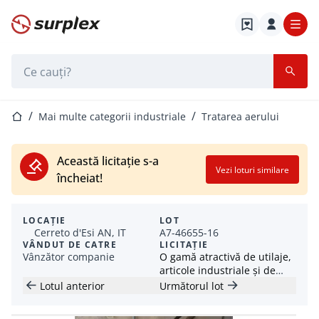
Pagina de start
Bara de căutare
Pagina de start
Mai multe categorii industriale
Tratarea aerului
Această licitație s-a
Vezi loturi similare
încheiat!
LOCAȚIE
LOT
Cerreto d'Esi AN, IT
A7-46655-16
VÂNDUT DE CATRE
LICITAȚIE
Vânzător companie
O gamă atractivă de utilaje,
articole industriale și de
atelier
Lotul anterior
Următorul lot