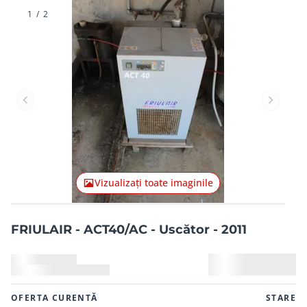
1
/
2
Articolul anterior
Articolu
Vizualizați toate imaginile
FRIULAIR - ACT40/AC - Uscător - 2011
OFERTA CURENTĂ
STARE