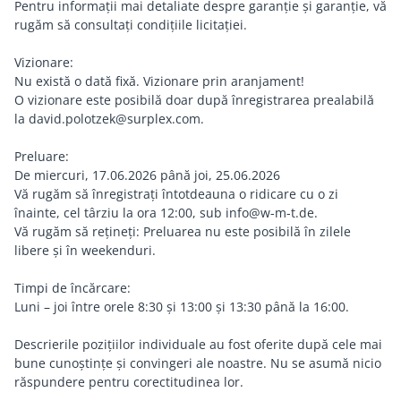
Pentru informații mai detaliate despre garanție și garanție, vă
rugăm să consultați condițiile licitației.
Vizionare:
Nu există o dată fixă. Vizionare prin aranjament!
O vizionare este posibilă doar după înregistrarea prealabilă
la david.polotzek@surplex.com.
Preluare:
De miercuri, 17.06.2026 până joi, 25.06.2026
Vă rugăm să înregistrați întotdeauna o ridicare cu o zi
înainte, cel târziu la ora 12:00, sub info@w-m-t.de.
Vă rugăm să rețineți: Preluarea nu este posibilă în zilele
libere și în weekenduri.
Timpi de încărcare:
Luni – joi între orele 8:30 și 13:00 și 13:30 până la 16:00.
Descrierile pozițiilor individuale au fost oferite după cele mai
bune cunoștințe și convingeri ale noastre. Nu se asumă nicio
răspundere pentru corectitudinea lor.