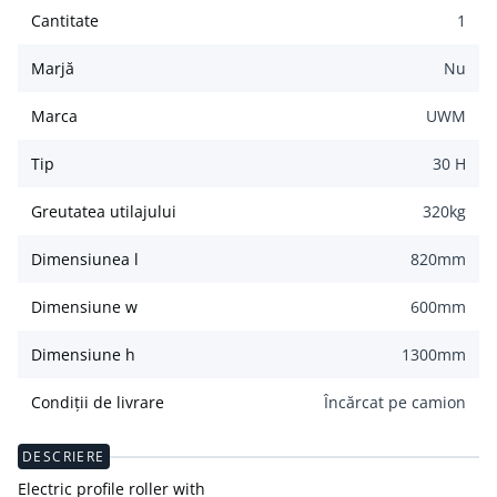
Cantitate
1
Marjă
Nu
Marca
UWM
Tip
30 H
Greutatea utilajului
320
kg
Dimensiunea l
820
mm
Dimensiune w
600
mm
Dimensiune h
1300
mm
Condiții de livrare
Încărcat pe camion
DESCRIERE
Electric profile roller with