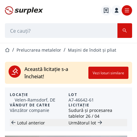
Pagina de start
Bara de căutare
Pagina de start
Prelucrarea metalelor
Mașini de îndoit și pliat
Această licitație s-a
Vezi loturi similare
încheiat!
LOCAȚIE
LOT
Velen-Ramsdorf, DE
A7-46642-61
VÂNDUT DE CATRE
LICITAȚIE
Vânzător companie
Sudură și procesarea
tablelor 26 / 04
Lotul anterior
Următorul lot