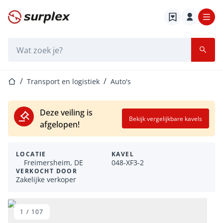
Startpagina
Zoekbalk
Startpagina
Transport en logistiek
Auto's
Deze veiling is
Bekijk vergelijkbare kavels
afgelopen!
LOCATIE
KAVEL
Freimersheim, DE
048-XF3-2
VERKOCHT DOOR
Zakelijke verkoper
1
/
107